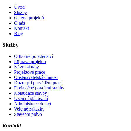
Úvod
Služby
Galerie projektů
O nás
Kontakt
Blog
Služby
Odborné poradenství
Příprava projektu
Návrh stavby
Projektové práce
Obstaravatelská činnost
Dozor při provádění prací
Dodatečné povolení stavby
Kolaudace stavby
Územní plánování
Administrace dotací
Veřejné zakázky
Stavební právo
Kontakt