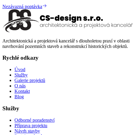
Nezávazná poptávka
Architektonická a projektová kancelář s dlouholetou praxí v oblasti
navrhování pozemních staveb a rekonstrukcí historických objektů.
Rychlé odkazy
Úvod
Služby
Galerie projektů
O nás
Kontakt
Blog
Služby
Odborné poradenství
Příprava projektu
Návrh stavby